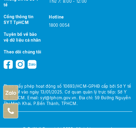
Thứ 7: 8:00 - 12:00
tế
Cổng thông tin
Hotline
SYT TpHCM
1800 0054
Tuyên bố về bảo
vệ dữ liệu cá nhân
Theo dõi chúng tôi
Theo giấy phép hoạt động số 10693/HCM-GPHĐ cấp bởi Sở Y tế
TP.HCM
vào ngày 13/01/2025.
Cơ quan quản lý trực tiếp: Sở Y
Tế TPHCM.
Email:
syt@tphcm.gov.vn
.
Địa chỉ: 59 Đường Nguyễn
Thị Minh Khai, P.Bến Thành, TPHCM.
© BeWell Copyright 2026. All rights reserved.