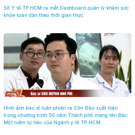
Sở Y tế TP.HCM ra mắt Dashboard quản lý khám sức
khỏe toàn dân theo thời gian thực
Hình ảnh bác sĩ luân phiên ra Côn Đảo xuất hiện
trong chương trình 50 năm Thành phố mang tên Bác:
Một niềm tự hào của Ngành y tế TP.HCM