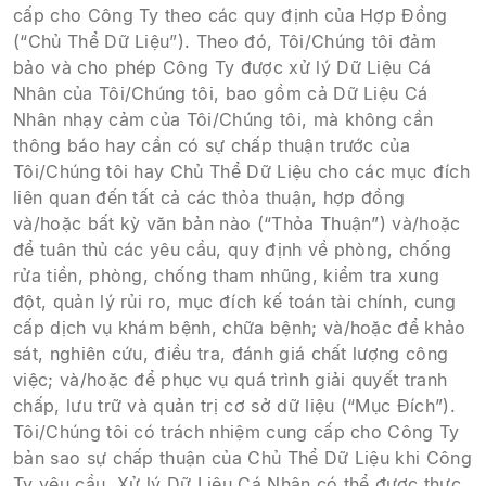
cấp cho Công Ty theo các quy định của Hợp Đồng
(“Chủ Thể Dữ Liệu”). Theo đó, Tôi/Chúng tôi đảm
bảo và cho phép Công Ty được xử lý Dữ Liệu Cá
Nhân của Tôi/Chúng tôi, bao gồm cả Dữ Liệu Cá
Nhân nhạy cảm của Tôi/Chúng tôi, mà không cần
thông báo hay cần có sự chấp thuận trước của
Tôi/Chúng tôi hay Chủ Thể Dữ Liệu cho các mục đích
liên quan đến tất cả các thỏa thuận, hợp đồng
và/hoặc bất kỳ văn bản nào (“Thỏa Thuận”) và/hoặc
để tuân thủ các yêu cầu, quy định về phòng, chống
rửa tiền, phòng, chống tham nhũng, kiểm tra xung
đột, quản lý rủi ro, mục đích kế toán tài chính, cung
cấp dịch vụ khám bệnh, chữa bệnh; và/hoặc để khảo
sát, nghiên cứu, điều tra, đánh giá chất lượng công
việc; và/hoặc để phục vụ quá trình giải quyết tranh
chấp, lưu trữ và quản trị cơ sở dữ liệu (“Mục Đích”).
Tôi/Chúng tôi có trách nhiệm cung cấp cho Công Ty
bản sao sự chấp thuận của Chủ Thể Dữ Liệu khi Công
Ty yêu cầu. Xử lý Dữ Liệu Cá Nhân có thể được thực