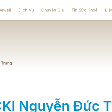
Bewell
Dịch Vụ
Chuyên Gia
Tin Sức Khoẻ
Liê
 Trung
CKI Nguyễn Đức T