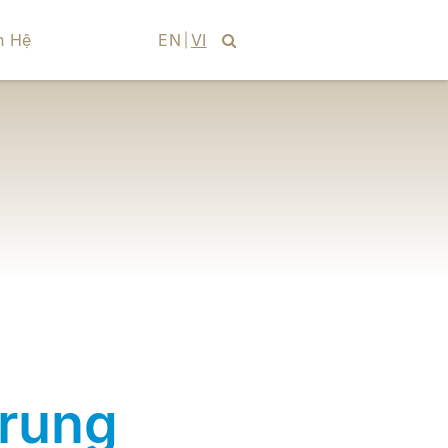
n Hệ
EN
VI
rung