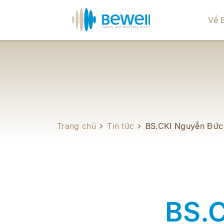
Về 
Trang chủ
Tin tức
BS.CKI Nguyễn Đức
BS.