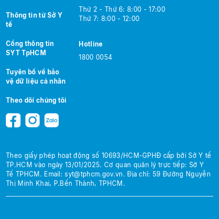
Thứ 2 - Thứ 6: 8:00 - 17:00
Thông tin từ Sở Y
Thứ 7: 8:00 - 12:00
tế
Cổng thông tin
Hotline
SYT TpHCM
1800 0054
Tuyên bố về bảo
vệ dữ liệu cá nhân
Theo dõi chúng tôi
Theo giấy phép hoạt động số 10693/HCM-GPHĐ cấp bởi Sở Y tế
TP.HCM
vào ngày 13/01/2025.
Cơ quan quản lý trực tiếp: Sở Y
Tế TPHCM.
Email:
syt@tphcm.gov.vn
.
Địa chỉ: 59 Đường Nguyễn
Thị Minh Khai, P.Bến Thành, TPHCM.