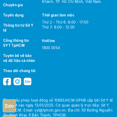
Khánh, TP. Hồ Chí Minh, Việt Nam.
Chuyên gia
Tuyển dụng
Thời gian làm việc
Thứ 2 - Thứ 6: 8:00 - 17:00
Thông tin từ Sở Y
Thứ 7: 8:00 - 12:00
tế
Cổng thông tin
Hotline
SYT TpHCM
1800 0054
Tuyên bố về bảo
vệ dữ liệu cá nhân
Theo dõi chúng tôi
Theo giấy phép hoạt động số 10693/HCM-GPHĐ cấp bởi Sở Y tế
TP.HCM
vào ngày 13/01/2025.
Cơ quan quản lý trực tiếp: Sở Y
Tế TPHCM.
Email:
syt@tphcm.gov.vn
.
Địa chỉ: 59 Đường Nguyễn
Thị Minh Khai, P.Bến Thành, TPHCM.