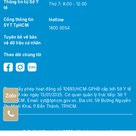
Thông tin từ Sở Y
Thứ 7: 8:00 - 12:00
tế
Cổng thông tin
Hotline
SYT TpHCM
1800 0054
Tuyên bố về bảo
vệ dữ liệu cá nhân
Theo dõi chúng tôi
Theo giấy phép hoạt động số 10693/HCM-GPHĐ cấp bởi Sở Y tế
TP.HCM
vào ngày 13/01/2025.
Cơ quan quản lý trực tiếp: Sở Y
Tế TPHCM.
Email:
syt@tphcm.gov.vn
.
Địa chỉ: 59 Đường Nguyễn
Thị Minh Khai, P.Bến Thành, TPHCM.
© BeWell Copyright 2026. All rights reserved.