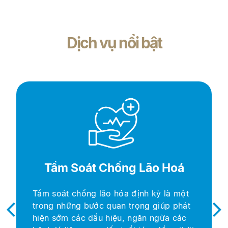
Dịch vụ nổi bật
Tầm Soát Chống Lão Hoá
Ch
m soát chống lão hóa định kỳ là một
ong những bước quan trọng giúp phát
Tầm s
ện sớm các dấu hiệu, ngăn ngừa các
phát 