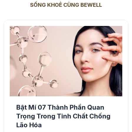
trị các ca bệnh phức tạp mà còn là giảng viên
SỐNG KHOẺ CÙNG BEWELL
hướng dẫn lâm sàng, đào tạo chuyên môn
cho đội ngũ bác sĩ trẻ và sinh viên y khoa.
Bên cạnh khám chữa bệnh, sự nghiệp y tế của
Bác sĩ Phượng còn được đánh dấu bằng nhiều
công trình nghiên cứu chuyên ngành, các bài
báo khoa học được đăng tải trong và ngoài
nước, đặc biệt trong lĩnh vực nội khoa lâm
sàng, tim mạch và quản lý bệnh mãn tính.
Bật Mí 07 Thành Phần Quan
Trọng Trong Tinh Chất Chống
Lão Hóa