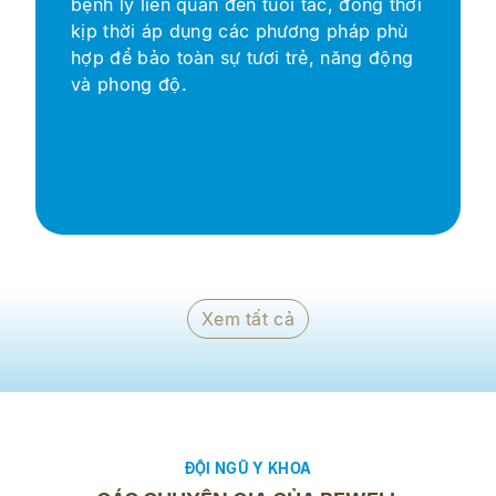
nh lý liên quan đến tuổi tác, đồng thời
vấn đ
p thời áp dụng các phương pháp phù
các g
p để bảo toàn sự tươi trẻ, năng động
giúp 
 phong độ.
diện.
Xem tất cả
ĐỘI NGŨ Y KHOA