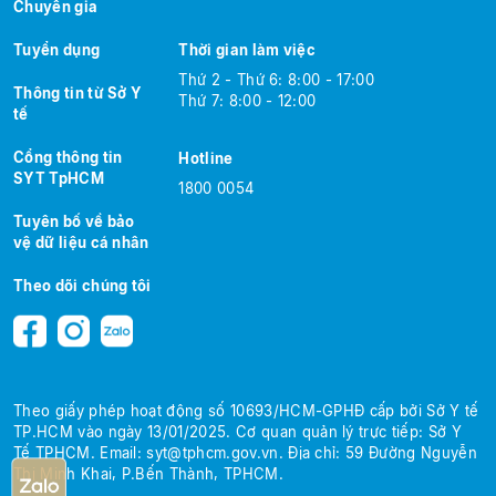
Chuyên gia
Tuyển dụng
Thời gian làm việc
Thứ 2 - Thứ 6: 8:00 - 17:00
Thông tin từ Sở Y
Thứ 7: 8:00 - 12:00
tế
Cổng thông tin
Hotline
SYT TpHCM
1800 0054
Tuyên bố về bảo
vệ dữ liệu cá nhân
Theo dõi chúng tôi
Theo giấy phép hoạt động số 10693/HCM-GPHĐ cấp bởi Sở Y tế
TP.HCM
vào ngày 13/01/2025.
Cơ quan quản lý trực tiếp: Sở Y
Tế TPHCM.
Email:
syt@tphcm.gov.vn
.
Địa chỉ: 59 Đường Nguyễn
Thị Minh Khai, P.Bến Thành, TPHCM.