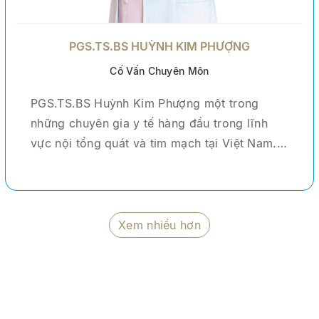
PGS.TS.BS HUỲNH KIM PHƯỢNG
Cố Vấn Chuyên Môn
PGS.TS.BS Huỳnh Kim Phượng một trong
những chuyên gia y tế hàng đầu trong lĩnh
vực nội tổng quát và tim mạch tại Việt Nam.
Với hơn 30 năm kinh nghiệm trong ngành y,
Bác sĩ đã trực tiếp khám và điều trị cho hàng
chục ngàn bệnh nhân trong và ngoài nước.
Bác sĩ từng đảm nhiệm vai trò Trưởng khoa
Xem nhiều hơn
Trung tâm Chăm sóc Sức khỏe theo yêu cầu
tại Bệnh viện Chợ Rẫy - một trong những
bệnh viện tuyến cuối lớn nhất cả nước. Tại
đây, Bác sĩ Phượng không chỉ tham gia điều