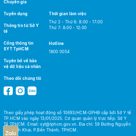
Chuyên gia
Tuyển dụng
Thời gian làm việc
Thứ 2 - Thứ 6: 8:00 - 17:00
Thông tin từ Sở Y
Thứ 7: 8:00 - 12:00
tế
Cổng thông tin
Hotline
SYT TpHCM
1800 0054
Tuyên bố về bảo
vệ dữ liệu cá nhân
Theo dõi chúng tôi
Theo giấy phép hoạt động số 10693/HCM-GPHĐ cấp bởi Sở Y tế
TP.HCM
vào ngày 13/01/2025.
Cơ quan quản lý trực tiếp: Sở Y
Tế TPHCM.
Email:
syt@tphcm.gov.vn
.
Địa chỉ: 59 Đường Nguyễn
Thị Minh Khai, P.Bến Thành, TPHCM.