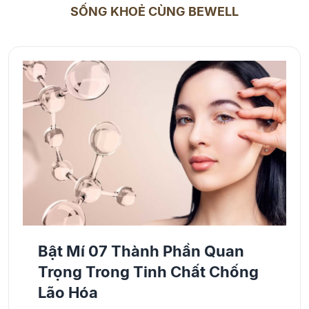
trị các ca bệnh phức tạp mà còn là giảng viên
SỐNG KHOẺ CÙNG BEWELL
hướng dẫn lâm sàng, đào tạo chuyên môn
cho đội ngũ bác sĩ trẻ và sinh viên y khoa.
Bên cạnh khám chữa bệnh, sự nghiệp y tế của
Bác sĩ Phượng còn được đánh dấu bằng nhiều
công trình nghiên cứu chuyên ngành, các bài
báo khoa học được đăng tải trong và ngoài
nước, đặc biệt trong lĩnh vực nội khoa lâm
sàng, tim mạch và quản lý bệnh mãn tính.
Bật Mí 07 Thành Phần Quan
Trọng Trong Tinh Chất Chống
Lão Hóa