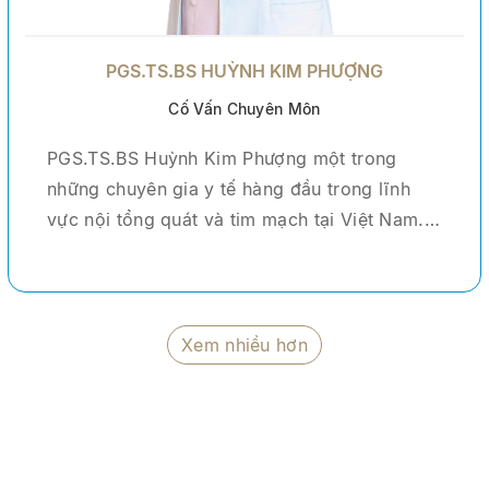
PGS.TS.BS HUỲNH KIM PHƯỢNG
Cố Vấn Chuyên Môn
PGS.TS.BS Huỳnh Kim Phượng một trong
những chuyên gia y tế hàng đầu trong lĩnh
vực nội tổng quát và tim mạch tại Việt Nam.
Với hơn 30 năm kinh nghiệm trong ngành y,
Bác sĩ đã trực tiếp khám và điều trị cho hàng
chục ngàn bệnh nhân trong và ngoài nước.
Bác sĩ từng đảm nhiệm vai trò Trưởng khoa
Xem nhiều hơn
Trung tâm Chăm sóc Sức khỏe theo yêu cầu
tại Bệnh viện Chợ Rẫy - một trong những
bệnh viện tuyến cuối lớn nhất cả nước. Tại
đây, Bác sĩ Phượng không chỉ tham gia điều